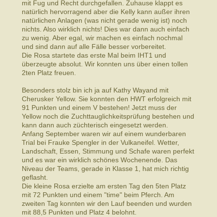
mit Fug und Recht durchgefallen. Zuhause klappt es
natürlich hervorragend aber die Kelly kann außer ihren
natürlichen Anlagen (was nicht gerade wenig ist) noch
nichts. Also wirklich nichts! Dies war dann auch einfach
zu wenig. Aber egal, wir machen es einfach nochmal
und sind dann auf alle Fälle besser vorbereitet.
Die Rosa startete das erste Mal beim IHT1 und
überzeugte absolut. Wir konnten uns über einen tollen
2ten Platz freuen.
Besonders stolz bin ich ja auf Kathy Wayand mit
Cherusker Yellow. Sie konnten den HWT erfolgreich mit
91 Punkten und einem V bestehen! Jetzt muss der
Yellow noch die Zuchttauglichkeitsprüfung bestehen und
kann dann auch züchterisch eingesetzt werden.
Anfang September waren wir auf einem wunderbaren
Trial bei Frauke Spengler in der Vulkaneifel. Wetter,
Landschaft, Essen, Stimmung und Schafe waren perfekt
und es war ein wirklich schönes Wochenende. Das
Niveau der Teams, gerade in Klasse 1, hat mich richtig
geflasht.
Die kleine Rosa erzielte am ersten Tag den 5ten Platz
mit 72 Punkten und einem "time" beim Pferch. Am
zweiten Tag konnten wir den Lauf beenden und wurden
mit 88,5 Punkten und Platz 4 belohnt.