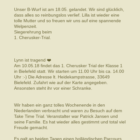
Unser B-Wurf ist am 18.05. gelandet. Wir sind glücklich,
dass alles so reinbungslos verlief. Lilla ist wieder eine
tolle Mutter und so freuen wir uns auf eine spannende
Welpenzeit.
Siegerehrung beim
1. Cherusker-Trial.
Lynn ist tragend ❤️
Am 10.05.18 findet das 1. Cherusker Trial der Klasse 1
in Bielefeld statt. Wir starten um 11.00 Uhr bis ca. 14.00
Uhr :-) Die Adresse lt. Heidekampstrasse, 33649
Bielefeld. Zufahrt wie auf der Karte angegeben.
Ansonsten steht ihr vor einer Schranke.
Wir haben ein ganz tolles Wochenende in den
Niederlanden verbracht und waren zu Besuch auf dem
Take Time Trial. Veranstalter war Patrick Jansen und
seine Familie. Es hat wieder alles gestimmt und total viel
Freude gemacht.
Es galt an beiden Tagen einen holländischen Parcours