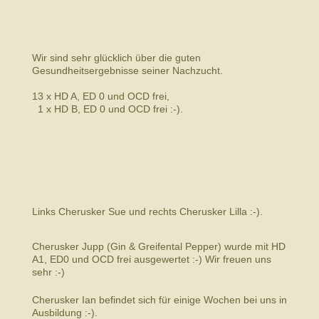
Wir sind sehr glücklich über die guten
Gesundheitsergebnisse seiner Nachzucht.
13 x HD A, ED 0 und OCD frei,
1 x HD B, ED 0 und OCD frei :-).
Links Cherusker Sue und rechts Cherusker Lilla :-).
Cherusker Jupp (Gin & Greifental Pepper) wurde mit HD
A1, ED0 und OCD frei ausgewertet :-) Wir freuen uns
sehr :-)
Cherusker Ian befindet sich für einige Wochen bei uns in
Ausbildung :-).