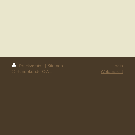
Druckversion
|
Sitemap
Login
© Hundekunde-OWL
Webansicht