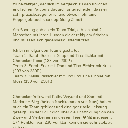
zu bewältigen, der sich im Vergleich zu den üblichen
englischen Parcours dadurch unterscheidet, dass er
sehr praxisbezogener ist und etwas mehr einer
Koppelgebrauchshundeprüfung ähnelt.
Am Sonntag gab es ein Team Trial, d.h. es sind 2
Menschen mit ihren Hunden gleichzeitig am Arbeiten
und müssen sich gegenseitig unterstützen.
Ich bin in folgenden Teams gestartet:
Team 1: Sarah Suer mit Snap und Tina Eichler mit
Cherusker Rosa (138 von 230P.)
Team 2: Sarah Suer mit Don und Tina Eichler mit Nutsi
(203 von 230P.)
Team 3: Sylvia Passchier mit Jino und Tina Eichler mit
Moss (199 von 230P.)
Cherusker Yellow mit Kathy Wayand und Sam mit
Marianne Sieg (beides Nachkommen von Nuts) haben
auch ein Team gebildet und eine ganz tolle Leistung
gezeigt. Bin sehr glücklich über die Entwicklung von den
Zwei- und Vierbeinern in diesem Team❤️Mit insgesamt
174 Punkten von 230 Punkten können sie sehr stolz auf
sich sein :-).