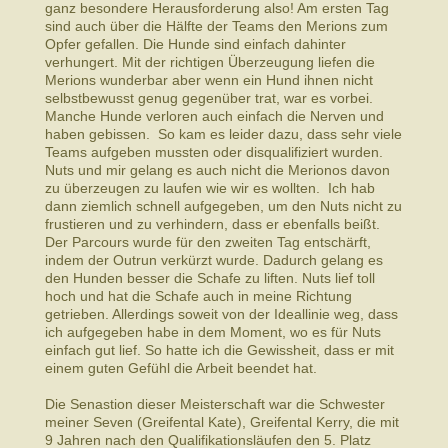
ganz besondere Herausforderung also! Am ersten Tag
sind auch über die Hälfte der Teams den Merions zum
Opfer gefallen. Die Hunde sind einfach dahinter
verhungert. Mit der richtigen Überzeugung liefen die
Merions wunderbar aber wenn ein Hund ihnen nicht
selbstbewusst genug gegenüber trat, war es vorbei.
Manche Hunde verloren auch einfach die Nerven und
haben gebissen. So kam es leider dazu, dass sehr viele
Teams aufgeben mussten oder disqualifiziert wurden.
Nuts und mir gelang es auch nicht die Merionos davon
zu überzeugen zu laufen wie wir es wollten. Ich hab
dann ziemlich schnell aufgegeben, um den Nuts nicht zu
frustieren und zu verhindern, dass er ebenfalls beißt.
Der Parcours wurde für den zweiten Tag entschärft,
indem der Outrun verkürzt wurde. Dadurch gelang es
den Hunden besser die Schafe zu liften. Nuts lief toll
hoch und hat die Schafe auch in meine Richtung
getrieben. Allerdings soweit von der Ideallinie weg, dass
ich aufgegeben habe in dem Moment, wo es für Nuts
einfach gut lief. So hatte ich die Gewissheit, dass er mit
einem guten Gefühl die Arbeit beendet hat.
Die Senastion dieser Meisterschaft war die Schwester
meiner Seven (Greifental Kate), Greifental Kerry, die mit
9 Jahren nach den Qualifikationsläufen den 5. Platz