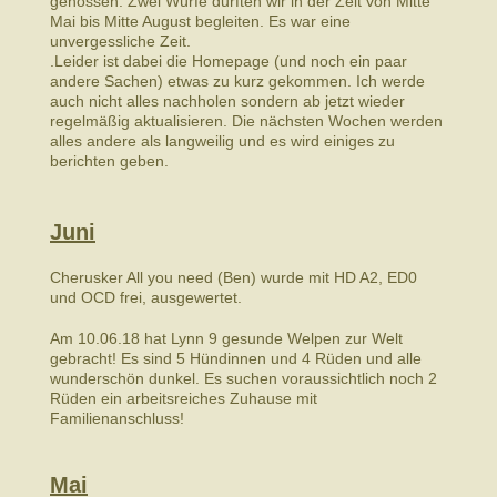
genossen. Zwei Würfe durften wir in der Zeit von Mitte
Mai bis Mitte August begleiten. Es war eine
unvergessliche Zeit.
.Leider ist dabei die Homepage (und noch ein paar
andere Sachen) etwas zu kurz gekommen. Ich werde
auch nicht alles nachholen sondern ab jetzt wieder
regelmäßig aktualisieren. Die nächsten Wochen werden
alles andere als langweilig und es wird einiges zu
berichten geben.
Juni
Cherusker All you need (Ben) wurde mit HD A2, ED0
und OCD frei, ausgewertet.
Am 10.06.18 hat Lynn 9 gesunde Welpen zur Welt
gebracht! Es sind 5 Hündinnen und 4 Rüden und alle
wunderschön dunkel. Es suchen voraussichtlich noch 2
Rüden ein arbeitsreiches Zuhause mit
Familienanschluss!
Mai