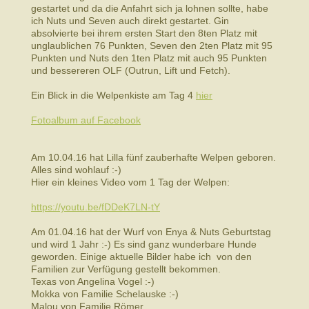
gestartet und da die Anfahrt sich ja lohnen sollte, habe
ich Nuts und Seven auch direkt gestartet. Gin
absolvierte bei ihrem ersten Start den 8ten Platz mit
unglaublichen 76 Punkten, Seven den 2ten Platz mit 95
Punkten und Nuts den 1ten Platz mit auch 95 Punkten
und bessereren OLF (Outrun, Lift und Fetch).
Ein Blick in die Welpenkiste am Tag 4
hier
Fotoalbum auf Facebook
Am 10.04.16 hat Lilla fünf zauberhafte Welpen geboren.
Alles sind wohlauf :-)
Hier ein kleines Video vom 1 Tag der Welpen:
https://youtu.be/fDDeK7LN-tY
Am 01.04.16 hat der Wurf von Enya & Nuts Geburtstag
und wird 1 Jahr :-) Es sind ganz wunderbare Hunde
geworden. Einige aktuelle Bilder habe ich von den
Familien zur Verfügung gestellt bekommen.
Texas von Angelina Vogel :-)
Mokka von Familie Schelauske :-)
Malou von Familie Römer