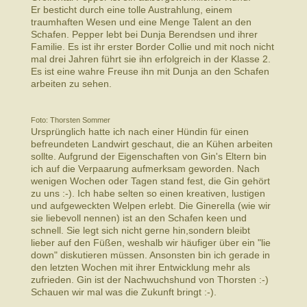
Er besticht durch eine tolle Austrahlung, einem
traumhaften Wesen und eine Menge Talent an den
Schafen. Pepper lebt bei Dunja Berendsen und ihrer
Familie. Es ist ihr erster Border Collie und mit noch nicht
mal drei Jahren führt sie ihn erfolgreich in der Klasse 2.
Es ist eine wahre Freuse ihn mit Dunja an den Schafen
arbeiten zu sehen.
Foto: Thorsten Sommer
Ursprünglich hatte ich nach einer Hündin für einen
befreundeten Landwirt geschaut, die an Kühen arbeiten
sollte. Aufgrund der Eigenschaften von Gin's Eltern bin
ich auf die Verpaarung aufmerksam geworden. Nach
wenigen Wochen oder Tagen stand fest, die Gin gehört
zu uns :-). Ich habe selten so einen kreativen, lustigen
und aufgeweckten Welpen erlebt. Die Ginerella (wie wir
sie liebevoll nennen) ist an den Schafen keen und
schnell. Sie legt sich nicht gerne hin,sondern bleibt
lieber auf den Füßen, weshalb wir häufiger über ein "lie
down" diskutieren müssen. Ansonsten bin ich gerade in
den letzten Wochen mit ihrer Entwicklung mehr als
zufrieden. Gin ist der Nachwuchshund von Thorsten :-)
Schauen wir mal was die Zukunft bringt :-).