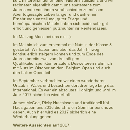
kurz hintereinander an einer Niereninsuffizienz und wir
rechneten eigentlich damit, uns spätestens zum
Jahresende von ihnen verabschieden zu müssen.
Aber totgesagte Leben länger und dank einer
Ernährungsumstellung, guter Pflege und
homöopathischen Mitteln haben sich beide sehr gut
erholt und geniessen putzmunter ihr Rentendasein.
Im Mai zog Moss bei uns ein :-).
Im Mai bin ich zum erstenmal mit Nuts in der Klasse 3
gestartet. Wir haben uns über das Jahr hinweg
kontinuierlich steigern können und zum Ende des
Jahres bereits zwei von drei nötigen
Qualifikationspunkten erlaufen. Desweiteren nahm ich
mit Nuts im Oktober an den Belgium Open und auch
den Italien Open teil.
Im September verbrachten wir einen wunderbaren
Urlaub in Wales und besuchten dort drei Tage lang das
International. Es war ein absolutes Highlight und wird im
Jahr 2017 sicherlich wiederholt.
James McGee, Ricky Hutchinson und traditionell Kai
Haus gaben uns 2016 die Ehre ein Seminar bei uns zu
geben. Auch hier wird es 2017 sicherlich eine
Wiederholung geben.
Weitere Aussichten auf 2017.