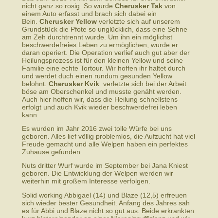
nicht ganz so rosig. So wurde
Cherusker Tak
von
einem Auto erfasst und brach sich dabei ein
Bein.
Cherusker Yellow
verletzte sich auf unserem
Grundstück die Pfote so unglücklich, dass eine Sehne
am Zeh durchtrennt wurde. Um ihn ein möglichst
beschwerdefreies Leben zu ermöglichen, wurde er
daran operiert. Die Operation verlief auch gut aber der
Heilungsprozess ist für den kleinen Yellow und seine
Familie eine echte Tortour. Wir hoffen ihr haltet durch
und werdet duch einen rundum gesunden Yellow
belohnt.
Cherusker Kvik
verletzte sich bei der Arbeit
böse am Oberschenkel und musste genäht werden.
Auch hier hoffen wir, dass die Heilung schnellstens
erfolgt und auch Kvik wieder beschwerdefrei leben
kann.
Es wurden im Jahr 2016 zwei tolle Würfe bei uns
geboren. Alles lief völlig problemlos, die Aufzucht hat viel
Freude gemacht und alle Welpen haben ein perfektes
Zuhause gefunden.
Nuts dritter Wurf wurde im September bei Jana Kniest
geboren. Die Entwicklung der Welpen werden wir
weiterhin mit großem Interesse verfolgen.
Solid working Abbigael (14) und Blaze (12,5) erfreuen
sich wieder bester Gesundheit. Anfang des Jahres sah
es für Abbi und Blaze nicht so gut aus. Beide erkrankten