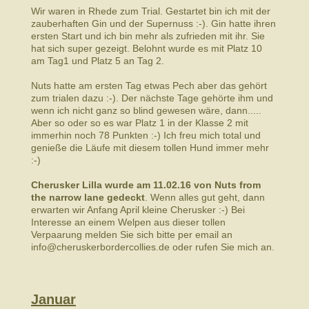
Wir waren in Rhede zum Trial. Gestartet bin ich mit der
zauberhaften Gin und der Supernuss :-). Gin hatte ihren
ersten Start und ich bin mehr als zufrieden mit ihr. Sie
hat sich super gezeigt. Belohnt wurde es mit Platz 10
am Tag1 und Platz 5 an Tag 2.
Nuts hatte am ersten Tag etwas Pech aber das gehört
zum trialen dazu :-). Der nächste Tage gehörte ihm und
wenn ich nicht ganz so blind gewesen wäre, dann.....
Aber so oder so es war Platz 1 in der Klasse 2 mit
immerhin noch 78 Punkten :-) Ich freu mich total und
genieße die Läufe mit diesem tollen Hund immer mehr
:-)
Cherusker Lilla wurde am 11.02.16 von Nuts from
the narrow lane gedeckt
. Wenn alles gut geht, dann
erwarten wir Anfang April kleine Cherusker :-) Bei
Interesse an einem Welpen aus dieser tollen
Verpaarung melden Sie sich bitte per email an
info@cheruskerbordercollies.de oder rufen Sie mich an.
Januar