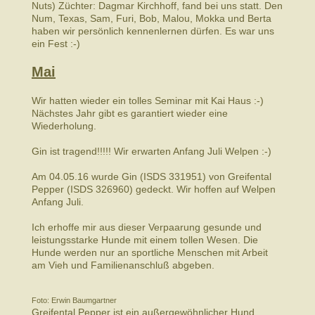
Nuts) Züchter: Dagmar Kirchhoff, fand bei uns statt. Den
Num, Texas, Sam, Furi, Bob, Malou, Mokka und Berta
haben wir persönlich kennenlernen dürfen. Es war uns
ein Fest :-)
Mai
Wir hatten wieder ein tolles Seminar mit Kai Haus :-)
Nächstes Jahr gibt es garantiert wieder eine
Wiederholung.
Gin ist tragend!!!!! Wir erwarten Anfang Juli Welpen :-)
Am 04.05.16 wurde Gin (ISDS 331951) von Greifental
Pepper (ISDS 326960) gedeckt. Wir hoffen auf Welpen
Anfang Juli.
Ich erhoffe mir aus dieser Verpaarung gesunde und
leistungsstarke Hunde mit einem tollen Wesen. Die
Hunde werden nur an sportliche Menschen mit Arbeit
am Vieh und Familienanschluß abgeben.
Foto: Erwin Baumgartner
Greifental Pepper ist ein außergewöhnlicher Hund.