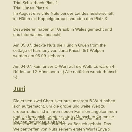
Trial Schlierbach Platz 1
Trial Lünen Platz 4
Im August erreichte Nuts bei der Landesmeisterschaft
im Hüten mit Koppelgebrauchshunden den Platz 3
Desweiteren haben wir Urlaub in Wales gemacht und
das International besucht.
Am 05.07. deckte Nuts die Hündin Gwen from the
cottage of harmony von Jana Kniest. 6/1 Welpen
wurden am 05.09. geboren.
Am 04.07. kam unser C-Wurf auf die Welt. Es waren 4
Rüden und 2 Hündinnen :-) Alle natürlich wunderhübsch
:-)
Juni
Die ersten zwei Cherusker aus unserem B-Wurf haben
sich aufgemacht, um die große und weite Welt zu
erobern. Sie sind in ihren neuen Familien angekommen
und ich freu mich, wieder so tolle Menschen für meine
Am ersten Wochenende im Juni haben wir tolle
Welpen gefunden zu haben.
Menschen mit tollen Hunden zu Besuch gehabt. Das
Welpentreffen von Nuts seinem ersten Wurf (Enya x