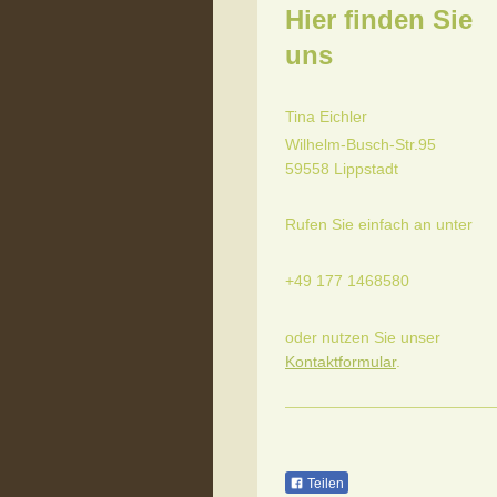
Hier finden Sie
uns
Tina Eichler
Wilhelm-Busch-Str.95
59558 Lippstadt
Rufen Sie einfach an unter
+49 177 1468580
oder nutzen Sie unser
Kontaktformular
.
Teilen