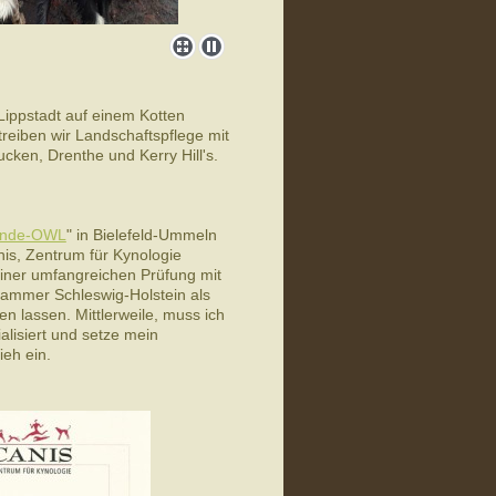
 Lippstadt auf einem Kotten
iben wir Landschaftspflege mit
ken, Drenthe und Kerry Hill's.
unde-OWL
" in Bielefeld-Ummeln
nis, Zentrum für Kynologie
einer umfangreichen Prüfung mit
ekammer Schleswig-Holstein als
ren lassen. Mittlerweile, muss ich
lisiert und setze mein
ieh ein.