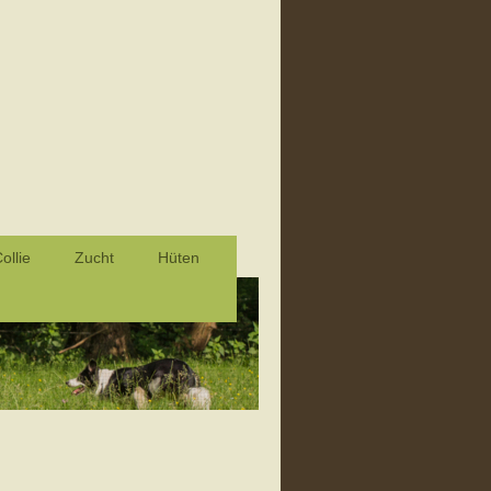
ollie
Zucht
Hüten